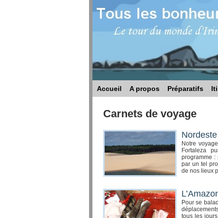
Accueil
A propos
Préparatifs
It
Carnets de voyage
Nordeste 
Notre voyage
Fortaleza p
programme : p
par un tel pr
de nos lieux p
L’Amazoni
Pour se balade
déplacements
tous les jour