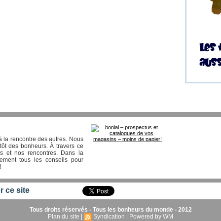
 la rencontre des autres. Nous
tôt des bonheurs. À travers ce
s et nos rencontres. Dans la
lement tous les conseils pour
!
r ce site
Tous droits réservés - Tous les bonheurs du monde - 2012
Plan du site
|
Syndication
|
Powered by WM