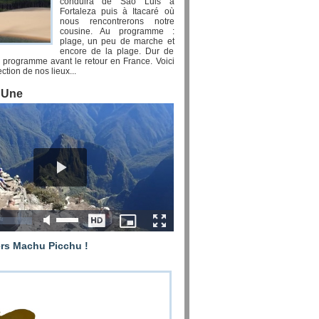
conduira de Sao Luis à
Fortaleza puis à Itacaré où
nous rencontrerons notre
cousine. Au programme :
plage, un peu de marche et
encore de la plage. Dur de
el programme avant le retour en France. Voici
ction de nos lieux...
a Une
ers Machu Picchu !
ssi leur tour du monde