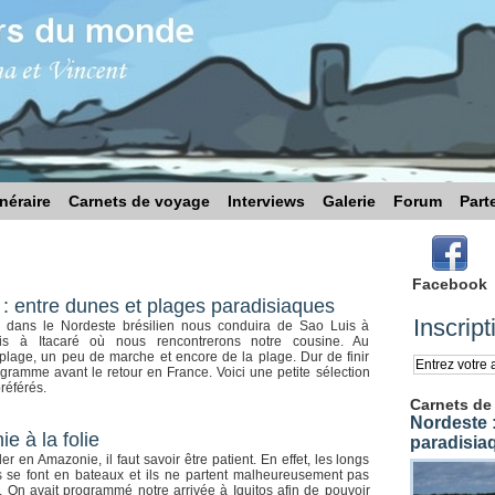
inéraire
Carnets de voyage
Interviews
Galerie
Forum
Part
Facebook
: entre dunes et plages paradisiaques
Inscript
 dans le Nordeste brésilien nous conduira de Sao Luis à
uis à Itacaré où nous rencontrerons notre cousine. Au
lage, un peu de marche et encore de la plage. Dur de finir
ogramme avant le retour en France. Voici une petite sélection
référés.
Carnets de
Nordeste :
e à la folie
paradisia
r en Amazonie, il faut savoir être patient. En effet, les longs
 se font en bateaux et ils ne partent malheureusement pas
s. On avait programmé notre arrivée à Iquitos afin de pouvoir