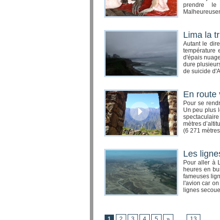
prendre le
Malheureuseme
Lima la tr
Autant le dire
température es
d'épais nuages
dure plusieur
de suicide d'
En route
Pour se rendr
Un peu plus l
spectaculaire
mètres d’alti
(6 271 mètres)
Les ligne
Pour aller à 
heures en bus.
fameuses lign
l'avion car o
lignes secoue
1
2
3
4
5
»
...
13