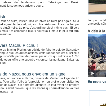
 bateau du lendemain pour Tabatinga au Brésil.
nt, lorsque nous arrivons pour...
iste
finir par un t
 tout de suite, visiter Lima en hiver ce n'est pas rigolo. Si la
une petite séle
t agréable, le ciel, lui, est plus tristounet. Il est caché par
 plutôt noirs. Le pire, c'est qu'il ne pleut même pas ! Et cela
Vidéo à l
s mois. On comprend mieux pourquoi Lima a le plus fort taux
Amérique...
 vers Machu Picchu !
e au Machu Picchu, on décide de faire le trek de Salcantay.
ongue que les autres options, cette randonnée est aussi plus
 puisqu’elle permet de passer par un col qui culmine à 4 700
tude et qui offre une superbe vision sur la montagne Salcantay
, un...
s de Nazca nous envoient un signe
Lima, on s'arrête à Nazca, histoire de s'éviter un trajet de 20
En route v
 Pour allier l'utile à l'agréable, on en profite pour visiter les
es de Nazca. On a préféré attendre un jour avant de prendre
Les vaches de Sophia font au
n nous avait prévenu que les avions qui permettent de voir les
nt pas mal.