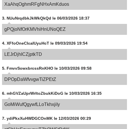
XaAhqOghmRFgNHxAmKduos
3.
NUuNrqdbkJkWkQkQd
le 06/03/2026 18:37
gPQjoNfOrKMVhiHnUNoQEZ
4.
XFfoOneCIcaIUyuHcT
le 09/03/2026 19:54
LEJrDjhICZjptkTD
5.
FmvvSowxbrcssRnKHO
le 10/03/2026 09:58
DPOpDaWfvvgwTiZPEtZ
6.
mhGVZaUprWrltoZbukKiDoG
le 10/03/2026 16:35
GoMiWufQgywfLLoTkhxjiIy
7.
ydiPkxXuHWDGCOnMK
le 12/03/2026 00:29