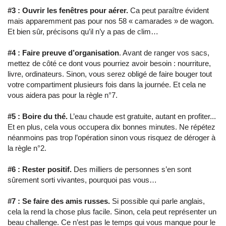
#3 :
Ouvrir les fenêtres pour aérer.
Ca peut paraître évident
mais apparemment pas pour nos 58 « camarades » de wagon.
Et bien sûr, précisons qu’il n’y a pas de clim…
#4 :
Faire preuve d’organisation
. Avant de ranger vos sacs,
mettez de côté ce dont vous pourriez avoir besoin : nourriture,
livre, ordinateurs. Sinon, vous serez obligé de faire bouger tout
votre compartiment plusieurs fois dans la journée. Et cela ne
vous aidera pas pour la règle n°7.
#5 :
Boire du thé.
L’eau chaude est gratuite, autant en profiter...
Et en plus, cela vous occupera dix bonnes minutes. Ne répétez
néanmoins pas trop l’opération sinon vous risquez de déroger à
la règle n°2.
#6 :
Rester positif.
Des milliers de personnes s’en sont
sûrement sorti vivantes, pourquoi pas vous…
#7 :
Se faire des amis russes.
Si possible qui parle anglais,
cela la rend la chose plus facile. Sinon, cela peut représenter un
beau challenge. Ce n’est pas le temps qui vous manque pour le