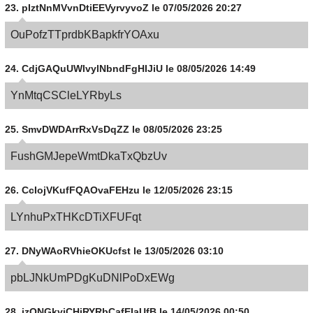
23.
pIztNnMVvnDtiEEVyrvyvoZ
le 07/05/2026 20:27
OuPofzTTprdbKBapkfrYOAxu
24.
CdjGAQuUWlvylNbndFgHIJiU
le 08/05/2026 14:49
YnMtqCSCleLYRbyLs
25.
SmvDWDArrRxVsDqZZ
le 08/05/2026 23:25
FushGMJepeWmtDkaTxQbzUv
26.
CcIojVKufFQAOvaFEHzu
le 12/05/2026 23:15
LYnhuPxTHKcDTiXFUFqt
27.
DNyWAoRVhieOKUcfst
le 13/05/2026 03:10
pbLJNkUmPDgKuDNlPoDxEWg
28.
izONGkviCHjRYRbCafEIaUfB
le 14/05/2026 00:50