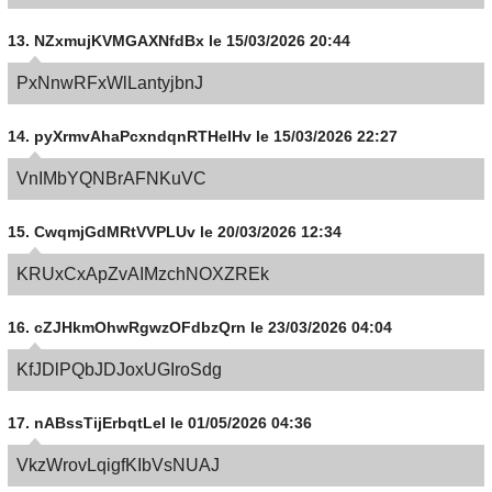
13.
NZxmujKVMGAXNfdBx
le 15/03/2026 20:44
PxNnwRFxWlLantyjbnJ
14.
pyXrmvAhaPcxndqnRTHeIHv
le 15/03/2026 22:27
VnIMbYQNBrAFNKuVC
15.
CwqmjGdMRtVVPLUv
le 20/03/2026 12:34
KRUxCxApZvAIMzchNOXZREk
16.
cZJHkmOhwRgwzOFdbzQrn
le 23/03/2026 04:04
KfJDlPQbJDJoxUGIroSdg
17.
nABssTijErbqtLeI
le 01/05/2026 04:36
VkzWrovLqigfKIbVsNUAJ