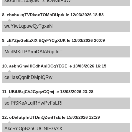
stGbHnEzxayawTZhOWStPdW
8.
ebchukqTVDkoxTOMhDUprk
le 12/03/2026 18:53
wuYtwLqpuwQyTgxeN
9.
zEYZjcGeEaXIXiBQrFYCgXUK
le 12/03/2026 20:09
McrIMXiLPYrmDAtARqctnT
10.
aebnGmvHICdhAnIDCqYEGE
le 13/03/2026 16:15
ceHasQqnIhDMpIQRw
11.
UBiUSzjCVJGyqzGQmj
le 13/03/2026 23:28
soiPtSKeALqlRYwPvFsLRI
12.
oDefutpfnUTDmQZwitTsE
le 15/03/2026 12:29
AkcRnOpBznCUCNIFzVsX