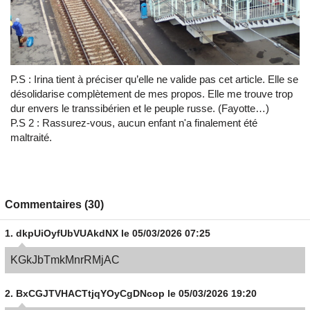
P.S : Irina tient à préciser qu’elle ne valide pas cet article. Elle se
désolidarise complètement de mes propos. Elle me trouve trop
dur envers le transsibérien et le peuple russe. (Fayotte…)
P.S 2 : Rassurez-vous, aucun enfant n'a finalement été
maltraité.
Commentaires (30)
1.
dkpUiOyfUbVUAkdNX
le 05/03/2026 07:25
KGkJbTmkMnrRMjAC
2.
BxCGJTVHACTtjqYOyCgDNcop
le 05/03/2026 19:20