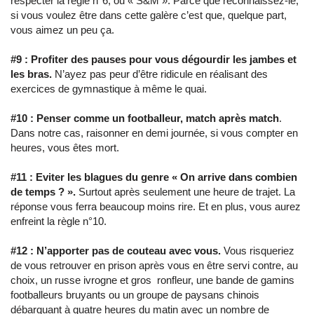
respecter la règle n°6, ou « S&M ». Parce que reconnaissez-le,
si vous voulez être dans cette galère c’est que, quelque part,
vous aimez un peu ça.
#9 :
Profiter des pauses pour vous dégourdir les jambes et
les bras.
N’ayez pas peur d’être ridicule en réalisant des
exercices de gymnastique à même le quai.
#10 :
Penser comme un footballeur, match après match
.
Dans notre cas, raisonner en demi journée, si vous compter en
heures, vous êtes mort.
#11 :
Eviter les blagues du genre « On arrive dans combien
de temps ? ».
Surtout après seulement une heure de trajet. La
réponse vous ferra beaucoup moins rire. Et en plus, vous aurez
enfreint la règle n°10.
#12 :
N’apporter pas de couteau avec vous.
Vous risqueriez
de vous retrouver en prison après vous en être servi contre, au
choix, un russe ivrogne et gros ronfleur, une bande de gamins
footballeurs bruyants ou un groupe de paysans chinois
débarquant à quatre heures du matin avec un nombre de