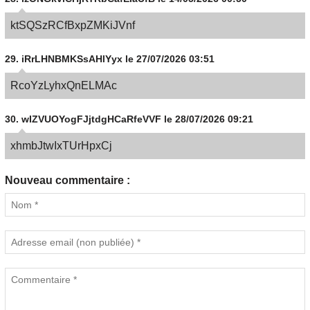
ktSQSzRCfBxpZMKiJVnf
29.
iRrLHNBMKSsAHlYyx
le 27/07/2026 03:51
RcoYzLyhxQnELMAc
30.
wIZVUOYogFJjtdgHCaRfeVVF
le 28/07/2026 09:21
xhmbJtwIxTUrHpxCj
Nouveau commentaire :