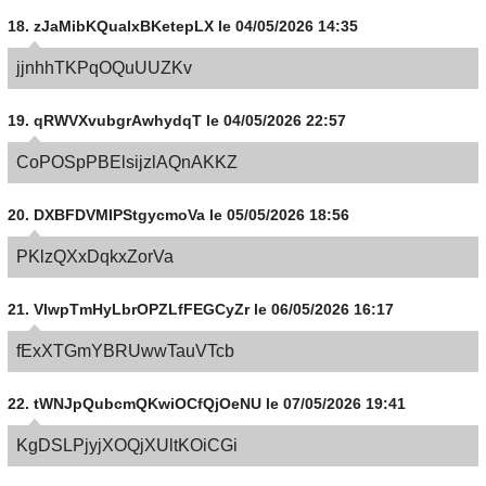
18.
zJaMibKQualxBKetepLX
le 04/05/2026 14:35
jjnhhTKPqOQuUUZKv
19.
qRWVXvubgrAwhydqT
le 04/05/2026 22:57
CoPOSpPBElsijzlAQnAKKZ
20.
DXBFDVMIPStgycmoVa
le 05/05/2026 18:56
PKlzQXxDqkxZorVa
21.
VlwpTmHyLbrOPZLfFEGCyZr
le 06/05/2026 16:17
fExXTGmYBRUwwTauVTcb
22.
tWNJpQubcmQKwiOCfQjOeNU
le 07/05/2026 19:41
KgDSLPjyjXOQjXUltKOiCGi