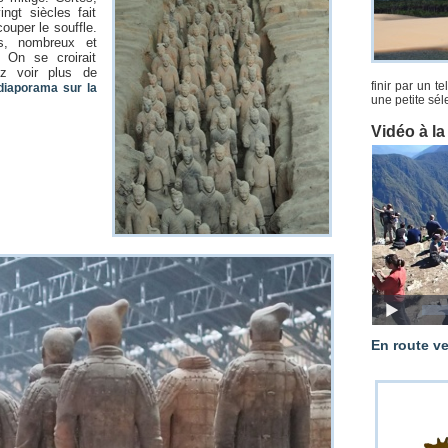
ngt siècles fait
ouper le souffle.
is, nombreux et
 On se croirait
ez voir plus de
finir par un t
diaporama sur la
une petite séle
Vidéo à l
En route v
Les vaches de Sophia font au