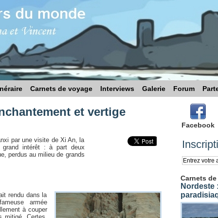
inéraire
Carnets de voyage
Interviews
Galerie
Forum
Part
nchantement et vertige
Facebook
i par une visite de Xi An, la
Inscript
s grand intérêt : à part deux
e, perdus au milieu de grands
Carnets de
Nordeste :
paradisia
tait rendu dans la
a fameuse armée
llement à couper
s mitigé. Certes,