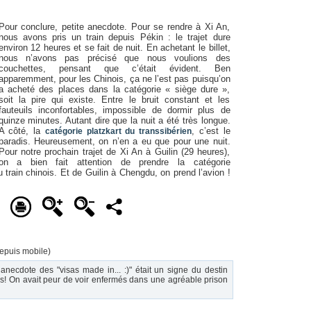
Pour conclure, petite anecdote. Pour se rendre à Xi An,
nous avons pris un train depuis Pékin : le trajet dure
environ 12 heures et se fait de nuit. En achetant le billet,
nous n’avons pas précisé que nous voulions des
couchettes, pensant que c’était évident. Ben
apparemment, pour les Chinois, ça ne l’est pas puisqu’on
a acheté des places dans la catégorie « siège dure »,
soit la pire qui existe. Entre le bruit constant et les
fauteuils inconfortables, impossible de dormir plus de
quinze minutes. Autant dire que la nuit a été très longue.
A côté, la
, c’est le
catégorie platzkart du transsibérien
paradis. Heureusement, on n’en a eu que pour une nuit.
Pour notre prochain trajet de Xi An à Guilin (29 heures),
on a bien fait attention de prendre la catégorie
u train chinois. Et de Guilin à Chengdu, on prend l’avion !
epuis mobile)
 anecdote des "visas made in... :)" était un signe du destin
tis! On avait peur de voir enfermés dans une agréable prison