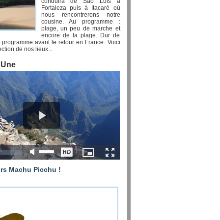
conduira de Sao Luis à
Fortaleza puis à Itacaré où
nous rencontrerons notre
cousine. Au programme :
plage, un peu de marche et
encore de la plage. Dur de
el programme avant le retour en France. Voici
ction de nos lieux...
a Une
ers Machu Picchu !
ssi leur tour du monde