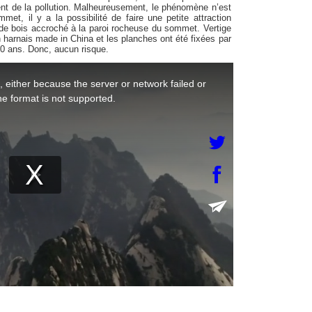
ent de la pollution. Malheureusement, le phénomène n’est
et, il y a la possibilité de faire une petite attraction
de bois accroché à la paroi rocheuse du sommet. Vertige
n harnais made in China et les planches ont été fixées par
00 ans. Donc, aucun risque.