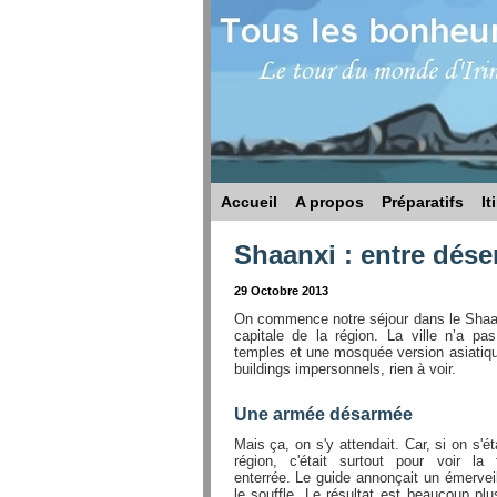
Accueil
A propos
Préparatifs
It
Shaanxi : entre dése
29 Octobre 2013
On commence notre séjour dans le Shaanx
capitale de la région. La ville n’a pa
temples et une mosquée version asiatiqu
buildings impersonnels, rien à voir.
Une armée désarmée
Mais ça, on s'y attendait. Car, si on s'é
région, c'était surtout pour voir l
enterrée. Le guide annonçait un émervei
le souffle. Le résultat est beaucoup plu