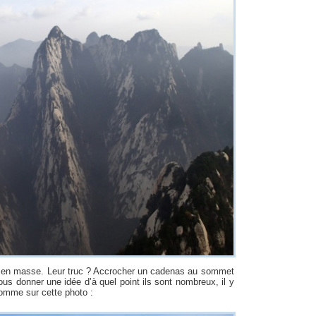
nt en masse. Leur truc ? Accrocher un cadenas au sommet
ous donner une idée d’à quel point ils sont nombreux, il y
omme sur cette photo :