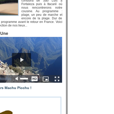
conduira de Sao Luis à
Fortaleza puis à Itacaré où
nous rencontrerons notre
cousine. Au programme :
plage, un peu de marche et
encore de la plage. Dur de
el programme avant le retour en France. Voici
ction de nos lieux...
a Une
ers Machu Picchu !
ssi leur tour du monde