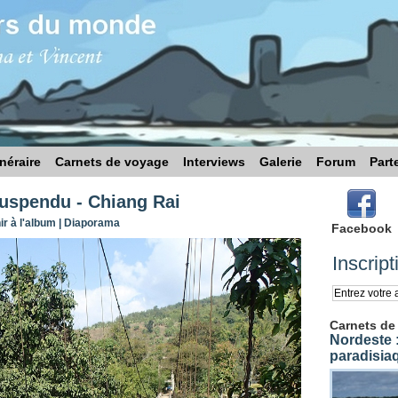
inéraire
Carnets de voyage
Interviews
Galerie
Forum
Part
suspendu - Chiang Rai
r à l'album
|
Diaporama
Facebook
Inscript
Carnets de
Nordeste :
paradisia