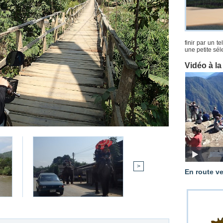
finir par un t
une petite séle
Vidéo à l
>
En route v
Les vaches de Sophia font au