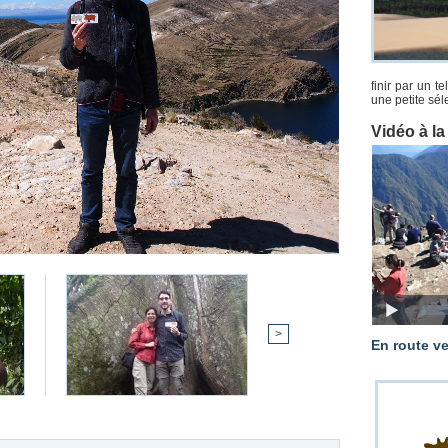
finir par un t
une petite séle
Vidéo à l
>
En route v
Les vaches de Sophia font au