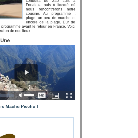
conduira de Sao Luis à
Fortaleza puis à Itacaré où
nous rencontrerons notre
cousine. Au programme :
plage, un peu de marche et
encore de la plage. Dur de
el programme avant le retour en France. Voici
ction de nos lieux...
a Une
ers Machu Picchu !
ssi leur tour du monde