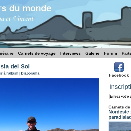
inéraire
Carnets de voyage
Interviews
Galerie
Forum
Part
Isla del Sol
r à l'album
|
Diaporama
Facebook
Inscript
Carnets de
Nordeste :
paradisia